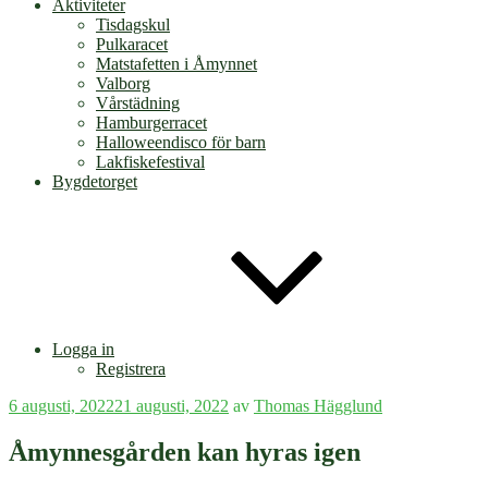
Aktiviteter
Tisdagskul
Pulkaracet
Matstafetten i Åmynnet
Valborg
Vårstädning
Hamburgerracet
Halloweendisco för barn
Lakfiskefestival
Bygdetorget
Logga in
Registrera
Publicerat
6 augusti, 2022
21 augusti, 2022
av
Thomas Hägglund
Åmynnesgården kan hyras igen