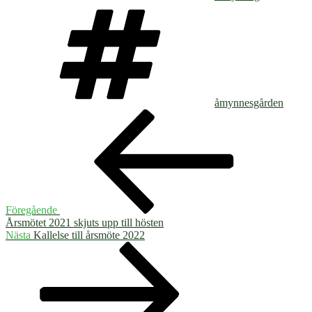
Taggar
åmynnesgården
Inläggsnavigering
Föregående
inlägg
Föregående
Årsmötet 2021 skjuts upp till hösten
Nästa
Nästa
Kallelse till årsmöte 2022
inlägg