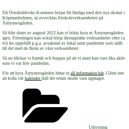
Då Örnsköldsviks Kommun börjar bli färdiga med den nya skolan i
Köpmanholmen, så avvecklas förskoleverksamheten på
Åmynnesgården.
Så från slutet av augusti 2022 kan vi börja hyra ut Åmynnesgården
igen. Föreningen kan också börja återupprätta verksamheter efter ca
två års uppehåll p.g.a. avsaknad av lokal samt pandemin som ställt
till det med de flesta av våra verksamheter.
Så nu blickar vi framåt och hoppas på att vi snart kan vara lika aktiv
som vi var före pandemin.
För att hyra Åmynnesgården hittar ni
all information här
. Glöm inte
att kolla vår
kalender
ifall det redan skulle vara upptaget.
Kategorier
Uthyrning