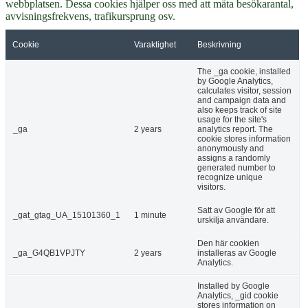
webbplatsen. Dessa cookies hjälper oss med att mäta besökarantal,
avvisningsfrekvens, trafikursprung osv.
Cookie
Varaktighet
Beskrivning
The _ga cookie, installed
by Google Analytics,
calculates visitor, session
and campaign data and
also keeps track of site
usage for the site's
_ga
2 years
analytics report. The
cookie stores information
anonymously and
assigns a randomly
generated number to
recognize unique
visitors.
Satt av Google för att
_gat_gtag_UA_15101360_1
1 minute
urskilja användare.
Den här cookien
_ga_G4QB1VPJTY
2 years
installeras av Google
Analytics.
Installed by Google
Analytics, _gid cookie
stores information on