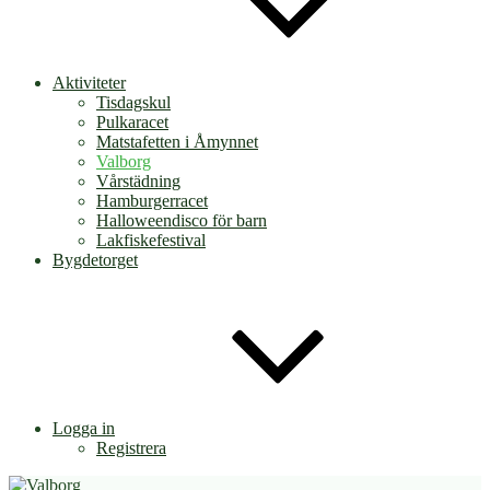
Aktiviteter
Tisdagskul
Pulkaracet
Matstafetten i Åmynnet
Valborg
Vårstädning
Hamburgerracet
Halloweendisco för barn
Lakfiskefestival
Bygdetorget
Logga in
Registrera