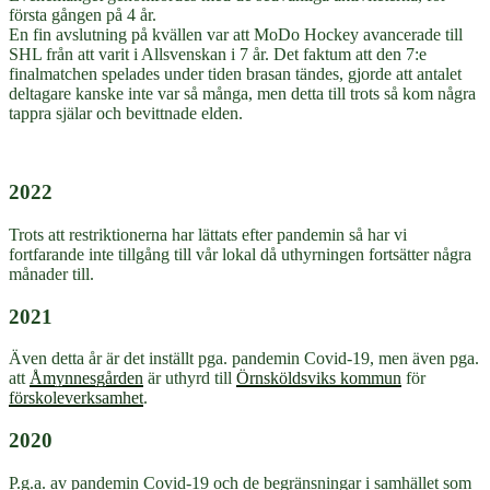
första gången på 4 år.
En fin avslutning på kvällen var att MoDo Hockey avancerade till
SHL från att varit i Allsvenskan i 7 år. Det faktum att den 7:e
finalmatchen spelades under tiden brasan tändes, gjorde att antalet
deltagare kanske inte var så många, men detta till trots så kom några
tappra själar och bevittnade elden.
2022
Trots att restriktionerna har lättats efter pandemin så har vi
fortfarande inte tillgång till vår lokal då uthyrningen fortsätter några
månader till.
2021
Även detta år är det inställt pga. pandemin Covid-19, men även pga.
att
Åmynnesgården
är uthyrd till
Örnsköldsviks kommun
för
förskoleverksamhet
.
2020
P.g.a. av pandemin Covid-19 och de begränsningar i samhället som