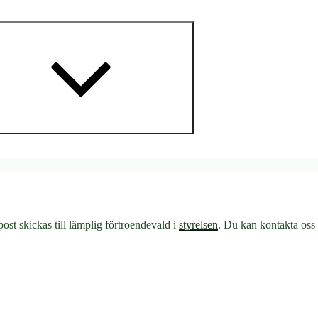
Expandera
undermeny
 post skickas till lämplig förtroendevald i
styrelsen
. Du kan kontakta oss