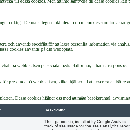
amtycka till dessa cookies. Men att inte samtycka till dessa cookies kan
gera riktigt. Denna kategori inkluderar enbart cookies som försäkrar g
era och används specifikt för att lagra personlig information via anal
dessa cookies används på din webbplats.
 innehåll på webbplatsen på sociala mediaplatformar, inhämta respons och
 för prestanda på webbplatsen, vilket hjälper till att leverera en bättre
latsen. Dessa cookies hjälper oss med att mäta besökarantal, avvisning
t
Beskrivning
The _ga cookie, installed by Google Analytics,
track of site usage for the site's analytics re