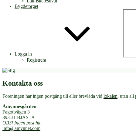
Lakfiskefestival
Bygdetorget
Logga in
Registrera
Kontakta oss
Föreningen har ingen postgång till eller brevlåda vid
lokalen
, utan all
Åmynnesgården
Fagottvägen 3
893 31 BJÄSTA
OBS! Ingen post hit.
info@amynnet.com