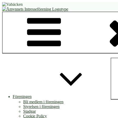
Hoppa
till
innehåll
Åmynnets Intresseförening
Din lokala förening
Föreningen
Bli medlem i föreningen
Styrelsen i föreningen
Stadgar
Cookie Policy