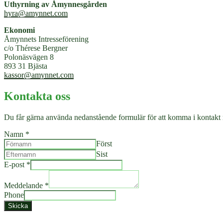
Uthyrning av Åmynnesgården
hyra@amynnet.com
Ekonomi
Åmynnets Intresseförening
c/o Thérese Bergner
Polonäsvägen 8
893 31 Bjästa
kassor@amynnet.com
Kontakta oss
Du får gärna använda nedanstående formulär för att komma i kontakt
Namn
*
Först
Sist
E-post
*
Meddelande
*
Phone
Skicka