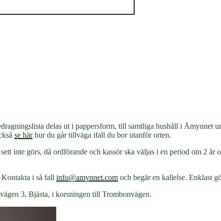
föredragningslista delas ut i pappersform, till samtliga hushåll i Åmynn
också
se här
hur du går tillväga ifall du bor utanför orten.
alt sett inte görs, då ordförande och kassör ska väljas i en period om 2 
 Kontakta i så fall
info@amynnet.com
och begär en kallelse. Enklast gö
vägen 3, Bjästa, i korsningen till Trombonvägen.