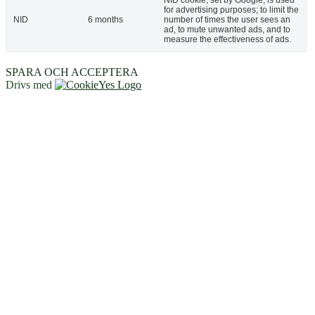
NID cookie, set by Google, is used
for advertising purposes; to limit the
NID
6 months
number of times the user sees an
ad, to mute unwanted ads, and to
measure the effectiveness of ads.
SPARA OCH ACCEPTERA
Drivs med