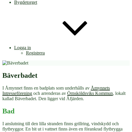
Bygdetorget
Logga in
Registrera
Bäverbadet
I Åmynnet finns en badplats som underhålls av
Åmynnets
Intresseförening
och arrenderas av
Örnsköldsviks Kommun
, lokalt
kallad Bäverbadet. Den ligger vid Åfjärden.
Bad
I anslutning till den lilla stranden finns grillring, vindskydd och
flytbryggor. En bit ut i vattnet finns även en förankrad flytbrygga