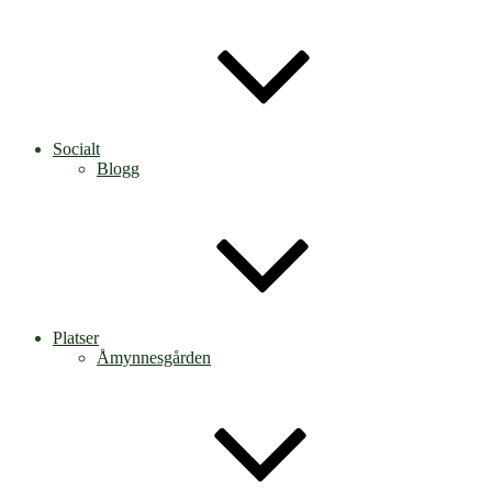
Socialt
Blogg
Platser
Åmynnesgården