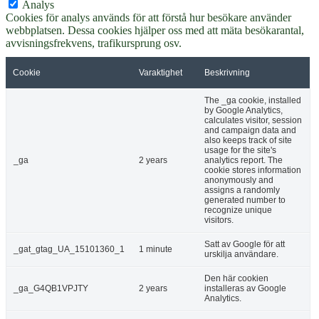
Analys
Cookies för analys används för att förstå hur besökare använder
webbplatsen. Dessa cookies hjälper oss med att mäta besökarantal,
avvisningsfrekvens, trafikursprung osv.
Cookie
Varaktighet
Beskrivning
The _ga cookie, installed
by Google Analytics,
calculates visitor, session
and campaign data and
also keeps track of site
usage for the site's
_ga
2 years
analytics report. The
cookie stores information
anonymously and
assigns a randomly
generated number to
recognize unique
visitors.
Satt av Google för att
_gat_gtag_UA_15101360_1
1 minute
urskilja användare.
Den här cookien
_ga_G4QB1VPJTY
2 years
installeras av Google
Analytics.